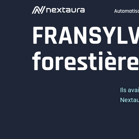
Automatisa
FRANSYLVA
forestièr
Ils ava
Nextaur