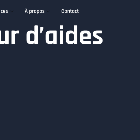
ices
À propos
Contact
r d’aides